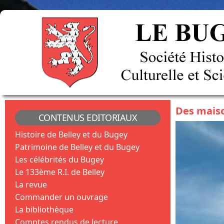
Des maiso
CONTENUS EDITORIAUX
Histoire de Belley et du Bugey
Patrimoine de Belley et du Bugey
Les célébrités du Bugey
Le 133ème R.I. de Belley
La revue
Commander un ouvrage
La bibliothèque
Comptes rendus de lecture