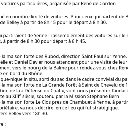
 voitures particulières, organisée par René de Cordon
é en nombre limité de voitures. Pour ceux qui partent de B
 de Belley à partir de 8h 15 pour le départ à 8 h 30.
i partiraient de Yenne : rassemblement des voitures sur le 
 à partir de 8 h 30 pour départ à 8 h 45.
e la maison forte des Rubod, direction Saint Paul sur Yenne,
ëlle et Daniel Davier nous attendent pour une visite de leur
ent vers le bourg de la Balme pour rendez-vous chez René 
 en bord du Rhône.
que-nique in situ, sorti du sac dans le cadre convivial du parc
e la maison forte de La Grande Forêt à Saint de Chevelu de 1
ation de la « Défense du Chat », vont nous présenter l’audac
e
te au XIII
siècle, soutenu par la Mission Stéphane Bern
e la maison forte Le Clos près de Chambuet à Yenne, à parti
riétaire, va nous décrire, en ce lieu qui fut stratégique.
ers Belley vers 18h 30.
e :