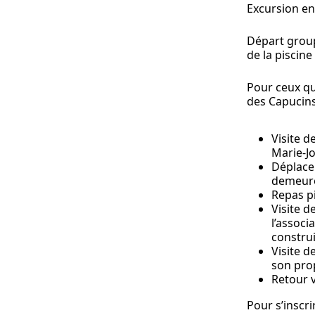
Excursion en
Départ group
de la piscine
Pour ceux qu
des Capucins,
Visite d
Marie-Jo
Déplacem
demeure
Repas pi
Visite d
l’associ
construi
Visite d
son prop
Retour v
Pour s’inscrir