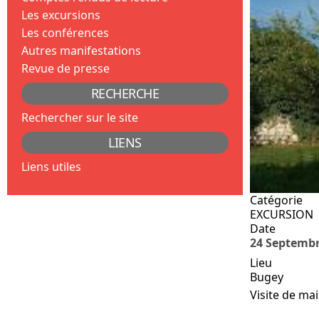
Les excursions
Les conférences
Autres manifestations
Revue de presse
RECHERCHE
Rechercher sur le site
LIENS
Liens utiles
Catégorie
EXCURSION
Date
24 Septembr
Lieu
Bugey
Visite de ma